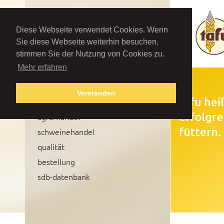
Diese Webseite verwendet Cookies. Wenn
Sie diese Webseite weiterhin besuchen,
stimmen Sie der Nutzung von Cookies zu.
Mehr erfahren
tafu
Verstanden
mischfutter
agrarhandel
schweinehandel
qualität
bestellung
sdb-datenbank